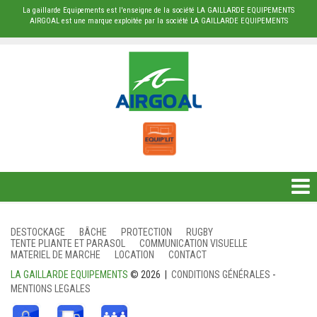
La gaillarde Equipements est l'enseigne de la société LA GAILLARDE EQUIPEMENTS
AIRGOAL est une marque exploitée par la société LA GAILLARDE EQUIPEMENTS
DESTOCKAGE
DESTOCKAGE
BÂCHE
PROTECTION
RUGBY
TENTE PLIANTE ET PARASOL
COMMUNICATION VISUELLE
BÂCHE
MATERIEL DE MARCHE
LOCATION
CONTACT
LA GAILLARDE EQUIPEMENTS
© 2026 |
CONDITIONS GÉNÉRALES
-
PROTECTION
MENTIONS LEGALES
RUGBY