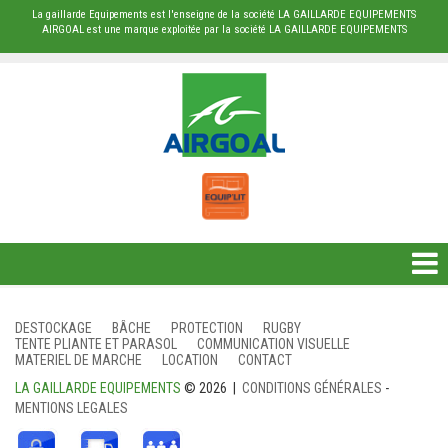
La gaillarde Equipements est l'enseigne de la société LA GAILLARDE EQUIPEMENTS
AIRGOAL est une marque exploitée par la société LA GAILLARDE EQUIPEMENTS
DESTOCKAGE
DESTOCKAGE
BÂCHE
PROTECTION
RUGBY
TENTE PLIANTE ET PARASOL
COMMUNICATION VISUELLE
BÂCHE
MATERIEL DE MARCHE
LOCATION
CONTACT
LA GAILLARDE EQUIPEMENTS
© 2026 |
CONDITIONS GÉNÉRALES
-
PROTECTION
MENTIONS LEGALES
RUGBY