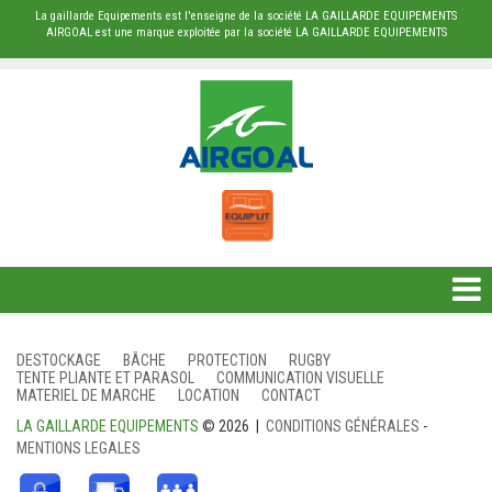
La gaillarde Equipements est l'enseigne de la société LA GAILLARDE EQUIPEMENTS
AIRGOAL est une marque exploitée par la société LA GAILLARDE EQUIPEMENTS
DESTOCKAGE
DESTOCKAGE
BÂCHE
PROTECTION
RUGBY
TENTE PLIANTE ET PARASOL
COMMUNICATION VISUELLE
BÂCHE
MATERIEL DE MARCHE
LOCATION
CONTACT
LA GAILLARDE EQUIPEMENTS
© 2026 |
CONDITIONS GÉNÉRALES
-
PROTECTION
MENTIONS LEGALES
RUGBY