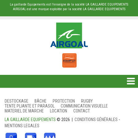
La gaillarde Equipements est l'enseigne de la société LA GAILLARDE EQUIPEMENTS
AIRGOAL est une marque exploitée par la société LA GAILLARDE EQUIPEMENTS
DESTOCKAGE
DESTOCKAGE
BÂCHE
PROTECTION
RUGBY
TENTE PLIANTE ET PARASOL
COMMUNICATION VISUELLE
BÂCHE
MATERIEL DE MARCHE
LOCATION
CONTACT
LA GAILLARDE EQUIPEMENTS
© 2026 |
CONDITIONS GÉNÉRALES
-
PROTECTION
MENTIONS LEGALES
RUGBY