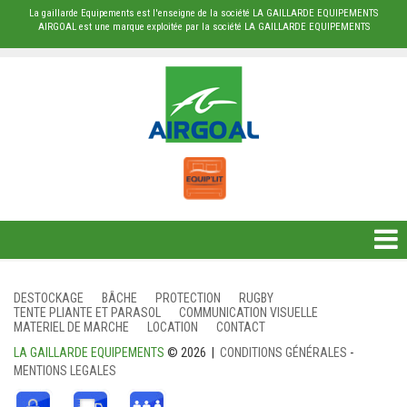
La gaillarde Equipements est l'enseigne de la société LA GAILLARDE EQUIPEMENTS
AIRGOAL est une marque exploitée par la société LA GAILLARDE EQUIPEMENTS
DESTOCKAGE
DESTOCKAGE
BÂCHE
PROTECTION
RUGBY
TENTE PLIANTE ET PARASOL
COMMUNICATION VISUELLE
BÂCHE
MATERIEL DE MARCHE
LOCATION
CONTACT
LA GAILLARDE EQUIPEMENTS
© 2026 |
CONDITIONS GÉNÉRALES
-
PROTECTION
MENTIONS LEGALES
RUGBY