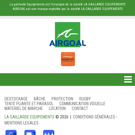
La gaillarde Equipements est l'enseigne de la société LA GAILLARDE EQUIPEMENTS
AIRGOAL est une marque exploitée par la société LA GAILLARDE EQUIPEMENTS
DESTOCKAGE
DESTOCKAGE
BÂCHE
PROTECTION
RUGBY
TENTE PLIANTE ET PARASOL
COMMUNICATION VISUELLE
BÂCHE
MATERIEL DE MARCHE
LOCATION
CONTACT
LA GAILLARDE EQUIPEMENTS
© 2026 |
CONDITIONS GÉNÉRALES
-
PROTECTION
MENTIONS LEGALES
RUGBY