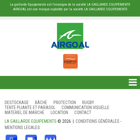
La gaillarde Equipements est l'enseigne de la société LA GAILLARDE EQUIPEMENTS
AIRGOAL est une marque exploitée par la société LA GAILLARDE EQUIPEMENTS
DESTOCKAGE
DESTOCKAGE
BÂCHE
PROTECTION
RUGBY
TENTE PLIANTE ET PARASOL
COMMUNICATION VISUELLE
BÂCHE
MATERIEL DE MARCHE
LOCATION
CONTACT
LA GAILLARDE EQUIPEMENTS
© 2026 |
CONDITIONS GÉNÉRALES
-
PROTECTION
MENTIONS LEGALES
RUGBY