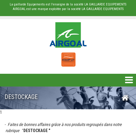
La gaillarde Equipements est l'enseigne de la société LA GAILLARDE EQUIPEMENTS
AIRGOAL est une marque exploitée par la société LA GAILLARDE EQUIPEMENTS
DESTOCKAGE
DESTOCKAGE
BÂCHE
1
PROTECTION
-
Faites de bonnes affaires grâce à nos
produits regroupés dans notre
rubrique "
DESTOCKAGE "
RUGBY