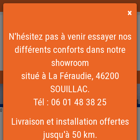
EQUIPLIT est une marque exploitée par la société La Gaillarde Equipements
×
N'hésitez pas à venir essayer nos
différents conforts dans notre
showroom
situé à La Féraudie, 46200
SOUILLAC.
ACCUEIL
Tél : 06 01 48 38 25
CONTACT
0
La Gaillarde Equipements
Livraison et installation offertes
Z.A. La Féraudie
46200 SOUILLAC
jusqu'à 50 km.