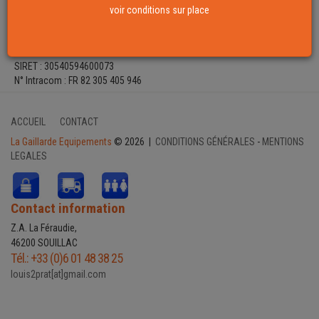
Tél.
: +33 (0)6 01 48 38 25
voir conditions sur place
louis2prat[at]gmail.com
N° CNIL : 1405888
SIRET : 30540594600073
N° Intracom : FR 82 305 405 946
ACCUEIL
CONTACT
La Gaillarde Equipements
© 2026 |
CONDITIONS GÉNÉRALES
-
MENTIONS
LEGALES
Contact information
Z.A. La Féraudie,
46200 SOUILLAC
Tél.: +33 (0)6 01 48 38 25
louis2prat[at]gmail.com