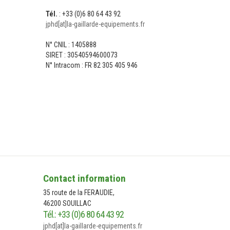
Tél.
: +33 (0)6 80 64 43 92
jphd[at]la-gaillarde-equipements.fr
N° CNIL : 1405888
SIRET : 30540594600073
N° Intracom : FR 82 305 405 946
NOUS CONTACTER
NO
Contact information
35 route de la FERAUDIE,
46200 SOUILLAC
Tél.: +33 (0)6 80 64 43 92
jphd[at]la-gaillarde-equipements.fr