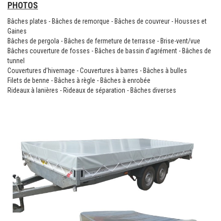
PHOTOS
TENTE PLIANTE ET PARASOL
Bâches plates - Bâches de remorque - Bâches de couvreur - Housses et
Gaines
Bâches de pergola - Bâches de fermeture de terrasse - Brise-vent/vue
COMMUNICATION VISUELLE
Bâches couverture de fosses - Bâches de bassin d’agrément - Bâches de
tunnel
MATERIEL DE MARCHE
Couvertures d’hivernage - Couvertures à barres - Bâches à bulles
Filets de benne - Bâches à règle - Bâches à enrobée
LOCATION
Rideaux à lanières - Rideaux de séparation - Bâches diverses
CONTACT