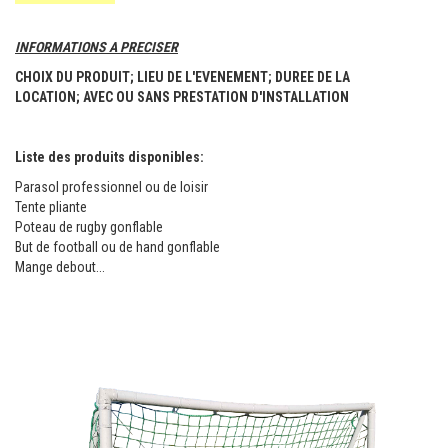
TENTE PLIANTE ET PARASOL
INFORMATIONS A PRECISER
CHOIX DU PRODUIT;
LIEU DE L'EVENEMENT;
DUREE DE LA
COMMUNICATION VISUELLE
LOCATION;
AVEC OU SANS PRESTATION D'INSTALLATION
MATERIEL DE MARCHE
Liste des produits disponibles:
LOCATION
Parasol professionnel ou de loisir
Tente pliante
CONTACT
Poteau de rugby gonflable
But de football ou de hand gonflable
Mange debout...