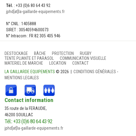
Tél.
: +33 (0)6 80 64 43 92
jphd[at]la-gaillarde-equipements.fr
N° CNIL : 1405888
SIRET : 30540594600073
N° Intracom : FR 82 305 405 946
DESTOCKAGE
BÂCHE
PROTECTION
RUGBY
TENTE PLIANTE ET PARASOL
COMMUNICATION VISUELLE
MATERIEL DE MARCHE
LOCATION
CONTACT
LA GAILLARDE EQUIPEMENTS
© 2026 |
CONDITIONS GÉNÉRALES
-
MENTIONS LEGALES
Contact information
35 route de la FERAUDIE,
46200 SOUILLAC
Tél.: +33 (0)6 80 64 43 92
jphd[at]la-gaillarde-equipements.fr