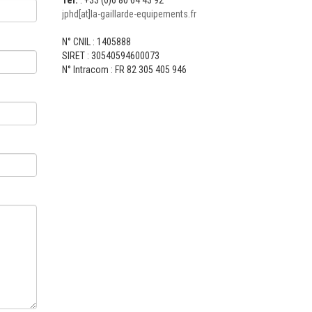
Tél.
: +33 (0)6 80 64 43 92
jphd[at]la-gaillarde-equipements.fr
N° CNIL : 1405888
SIRET : 30540594600073
N° Intracom : FR 82 305 405 946