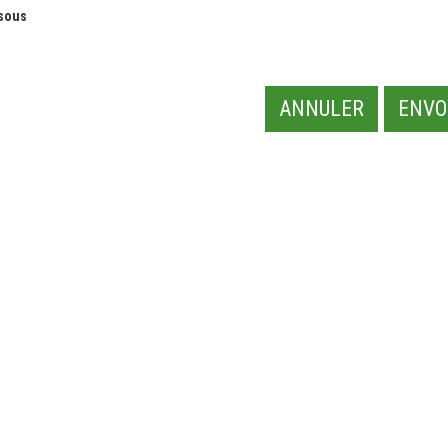
ssous
ANNULER
ENVO