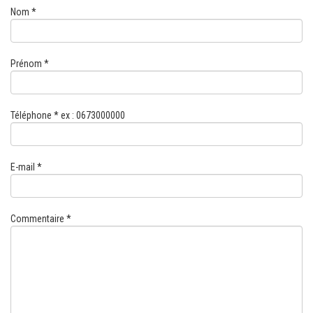
Nom *
TENTE PLIANTE ET PARASOL
COMMUNICATION VISUELLE
Prénom *
MATERIEL DE MARCHE
Téléphone * ex : 0673000000
LOCATION
CONTACT
E-mail *
Commentaire *