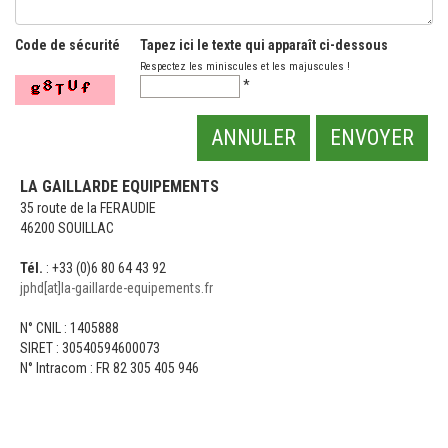
Code de sécurité
Tapez ici le texte qui apparaît ci-dessous
Respectez les miniscules et les majuscules !
*
ANNULER
ENVOYER
LA GAILLARDE EQUIPEMENTS
35 route de la FERAUDIE
46200 SOUILLAC
Tél.
: +33 (0)6 80 64 43 92
jphd[at]la-gaillarde-equipements.fr
N° CNIL : 1405888
SIRET : 30540594600073
N° Intracom : FR 82 305 405 946