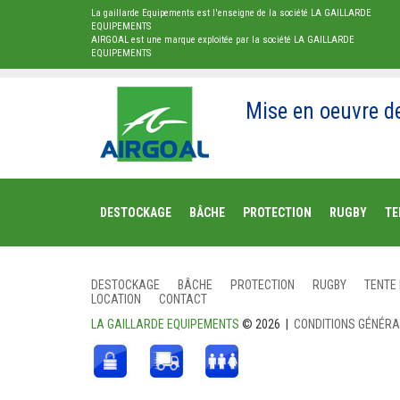
La gaillarde Equipements est l'enseigne de la société LA GAILLARDE
EQUIPEMENTS
AIRGOAL est une marque exploitée par la société LA GAILLARDE
EQUIPEMENTS
Mise en oeuvre d
DESTOCKAGE
BÂCHE
PROTECTION
RUGBY
TE
DESTOCKAGE
BÂCHE
PROTECTION
RUGBY
TENTE
LOCATION
CONTACT
LA GAILLARDE EQUIPEMENTS
© 2026 |
CONDITIONS GÉNÉR