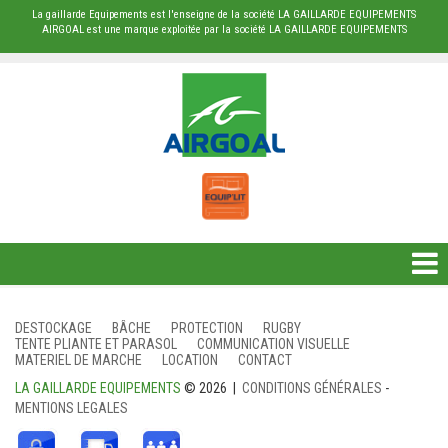
La gaillarde Equipements est l'enseigne de la société LA GAILLARDE EQUIPEMENTS
AIRGOAL est une marque exploitée par la société LA GAILLARDE EQUIPEMENTS
DESTOCKAGE
DESTOCKAGE
BÂCHE
PROTECTION
RUGBY
TENTE PLIANTE ET PARASOL
COMMUNICATION VISUELLE
BÂCHE
MATERIEL DE MARCHE
LOCATION
CONTACT
LA GAILLARDE EQUIPEMENTS
© 2026 |
CONDITIONS GÉNÉRALES
-
PROTECTION
MENTIONS LEGALES
RUGBY